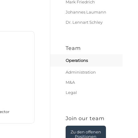
Mark Friedrich
Johannes Laumann
Dr. Lennart Schley
Team
Operations
Administration
M&A
Legal
rector
Join our team
Zu den offenen
Positionen