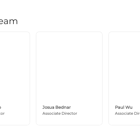
Team
o
Josua Bednar
Paul Wu
tor
Associate Director
Associate Di