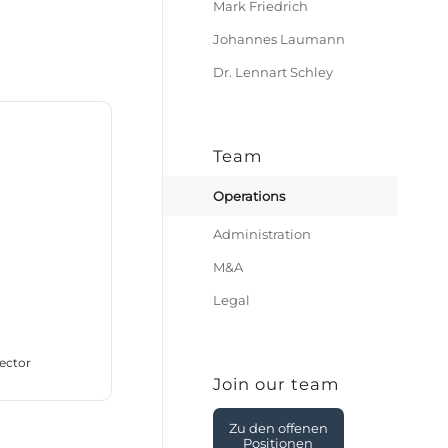
Mark Friedrich
Johannes Laumann
Dr. Lennart Schley
Team
Operations
Administration
M&A
Legal
rector
Join our team
Zu den offenen
Positionen