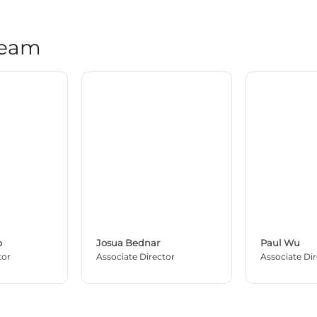
Team
o
Josua Bednar
Paul Wu
tor
Associate Director
Associate Di