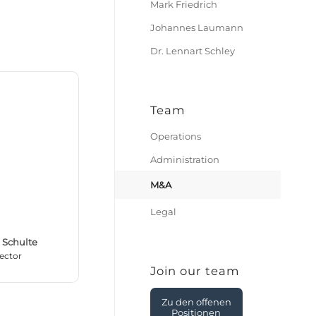
Mark Friedrich
Johannes Laumann
Dr. Lennart Schley
Team
Operations
Administration
M&A
Legal
 Schulte
rector
Join our team
Zu den offenen
Positionen