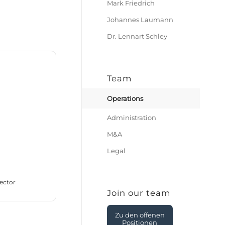
Mark Friedrich
Johannes Laumann
Dr. Lennart Schley
Team
Operations
Administration
M&A
Legal
rector
Join our team
Zu den offenen
Positionen