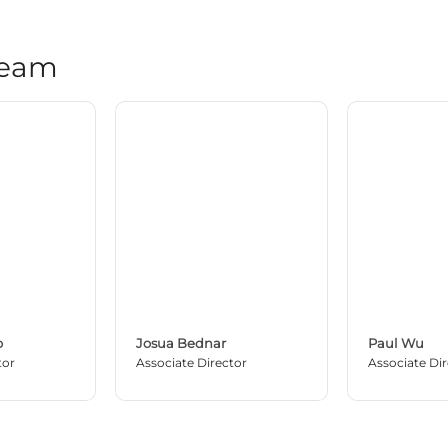
Team
o
Josua Bednar
Paul Wu
tor
Associate Director
Associate Di