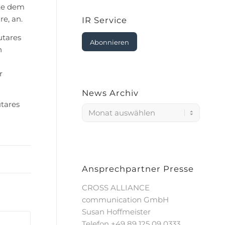
rte dem
e, an.
IR Service
utares
Abonnieren
n
r
News Archiv
utares
Ansprechpartner Presse
CROSS ALLIANCE
communication GmbH
Susan Hoffmeister
Telefon +49 89 125 09 0333