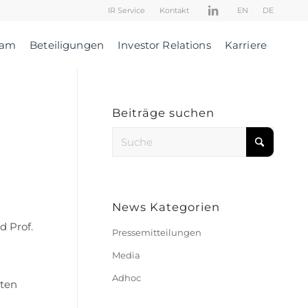
IR Service
Kontakt
EN
DE
eam
Beteiligungen
Investor Relations
Karriere
Beiträge suchen
News Kategorien
d Prof.
Pressemitteilungen
Media
Adhoc
sten