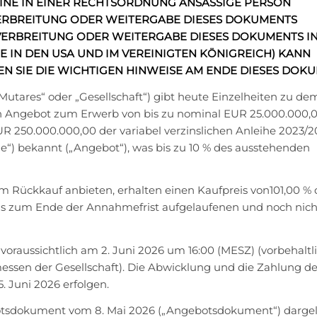
 EINE IN EINER RECHTSORDNUNG ANSÄSSIGE PERSON
ERBREITUNG
ODER
WEITERGABE
DIESES DOKUMENTS
VERBREITUNG ODER WEITERGABE DIESES DOKUMENTS I
IN DEN USA UND IM VEREINIGTEN KÖNIGREICH) KANN
EN SIE DIE WICHTIGEN HINWEISE AM ENDE DIESES DOKU
Mutares“ oder „Gesellschaft“) gibt heute Einzelheiten zu d
hen Angebot zum Erwerb von bis zu nominal EUR 25.000.000,
250.000.000,00 der variabel verzinslichen Anleihe 2023/2
he“) bekannt („Angebot“), was bis zu 10 % des ausstehenden
m Rückkauf anbieten, erhalten einen Kaufpreis von101,00 % 
bis zum Ende der Annahmefrist aufgelaufenen und noch nich
oraussichtlich am 2. Juni 2026 um 16:00 (MESZ) (vorbehaltli
ssen der Gesellschaft). Die Abwicklung und die Zahlung d
. Juni 2026 erfolgen.
botsdokument vom 8. Mai 2026 („Angebotsdokument“) darge