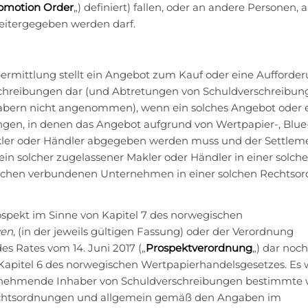
romotion Order
„) definiert) fallen, oder an andere Personen, a
eitergegeben werden darf.
rmittlung stellt ein Angebot zum Kauf oder eine Aufforder
chreibungen dar (und Abtretungen von Schuldverschreibun
bern nicht angenommen), wenn ein solches Angebot oder 
ungen, in denen das Angebot aufgrund von Wertpapier-, Blue
ler oder Händler abgegeben werden muss und der Settlem
n solcher zugelassener Makler oder Händler in einer solch
 solchen verbundenen Unternehmen in einer solchen Rechtso
rospekt im Sinne von Kapitel 7 des norwegischen
ven
, (in der jeweils gültigen Fassung) oder der Verordnung
es Rates vom 14. Juni 2017 („
Prospektverordnung
„) dar noch
apitel 6 des norwegischen Wertpapierhandelsgesetzes. Es 
lnehmende Inhaber von Schuldverschreibungen bestimmte 
echtsordnungen und allgemein gemäß den Angaben im