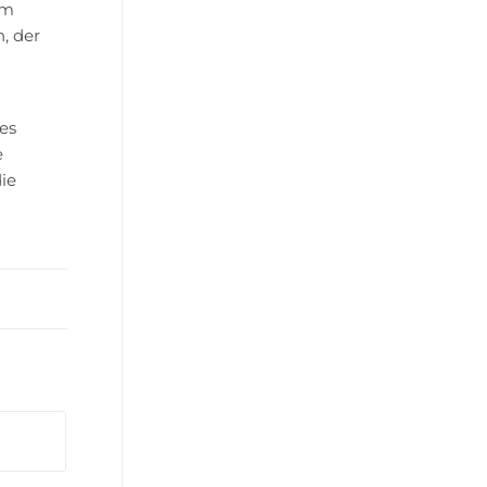
um
, der
es
e
ie