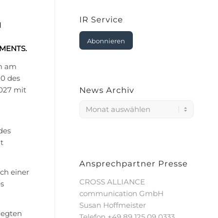
IR Service
N
Abonnieren
MENTS.
em am
00 des
027 mit
News Archiv
des
t
Ansprechpartner Presse
ch einer
CROSS ALLIANCE
es
communication GmbH
Susan Hoffmeister
legten
Telefon +49 89 125 09 0333