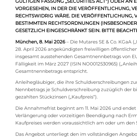
GÜLTIGEN FASSUNG „SECURITIES ACT“) ODER AN
VORGESEHEN, IN DER DIE
VERÖFFENTLICHUNG, V
RECHTSWIDRIG WÄRE.
DIE VERÖFFENTLICHUNG, 
BESTIMMTEN RECHTSORDNUNGEN (INSBESONDERE 
GESETZLICH EINGESCHRÄNKT SEIN. BITTE BEACHT
München, 8. Mai 2026
– Die Mutares SE & Co. KGaA („
28. April 2026 angekündigten freiwilligen öffentlic
insgesamt ausstehenden Gesamtnennbetrags von EUR 
Fälligkeit im März 2027 (ISIN NO0012530965) („Anlei
Gesamtnennbetrags entspricht.
Anleihegläubiger, die ihre Schuldverschreibungen zu
Nennbetrags je Schuldverschreibung zuzüglich der 
gezahlten Stückzinsen („Kaufpreis“).
Die Annahmefrist beginnt am 11. Mai 2026 und endet v
Verlängerung oder vorzeitigen Beendigung nach Erme
Kaufpreises werden voraussichtlich am oder um den 5
Das Angebot unterliegt den im vollständigen Ange