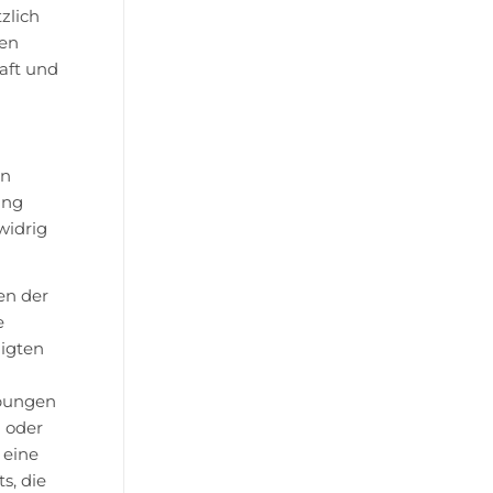
zlich
hen
aft und
en
ung
widrig
en der
e
nigten
ibungen
g oder
 eine
s, die