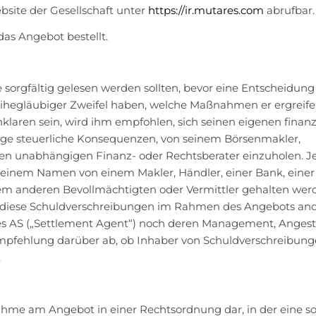
site der Gesellschaft unter
https://ir.mutares.com
abrufbar.
das Angebot bestellt.
sorgfältig gelesen werden sollten, bevor eine Entscheidung
eihegläubiger Zweifel haben, welche Maßnahmen er ergreifen
laren sein, wird ihm empfohlen, sich seinen eigenen finanz
aige steuerliche Konsequenzen, von seinem Börsenmakler,
n unabhängigen Finanz- oder Rechtsberater einzuholen. J
seinem Namen von einem Makler, Händler, einer Bank, einer
nem anderen Bevollmächtigten oder Vermittler gehalten wer
r diese Schuldverschreibungen im Rahmen des Angebots an
ies AS („Settlement Agent“) noch deren Management, Angest
fehlung darüber ab, ob Inhaber von Schuldverschreibung
.
ahme am Angebot in einer Rechtsordnung dar, in der eine s