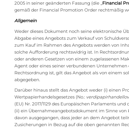
2005 in seiner geänderten Fassung (die „
Financial P
gemäß der Financial Promotion Order rechtmäßig w
Allgemein
Weder dieses Dokument noch seine elektronische Übe
Abgabe eines Angebots zum Verkauf von Schuldvers
zum Kauf im Rahmen des Angebots werden von Inha
solche Aufforderung rechtswidrig ist. In Rechtsordn
oder anderen Gesetzen von einem zugelassenen Mak
Agent oder eines seiner verbundenen Unternehmen ei
Rechtsordnung ist, gilt das Angebot als von einem
abgegeben.
Darüber hinaus stellt das Angebot weder (i) einen P
Wertpapierhandelsgesetzes (No.:
verdipapirhandello
(EU) Nr. 2017/1129 des Europäischen Parlaments und d
(ii) ein Übernahmeangebotsdokument im Sinne von K
davon ausgegangen, dass jeder an dem Angebot tei
Zusicherungen in Bezug auf die oben genannten R