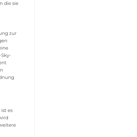
n die sie
ung zur
gen
eine
-Sky-
ent
en
rdnung
 ist es
wird
weitere