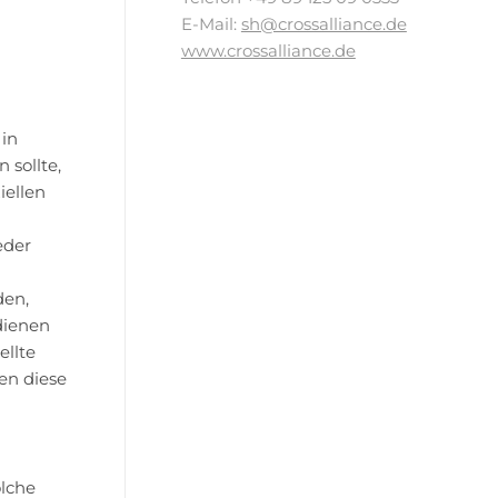
E-Mail:
sh@crossalliance.de
www.crossalliance.de
 in
 sollte,
iellen
eder
den,
dienen
ellte
en diese
olche