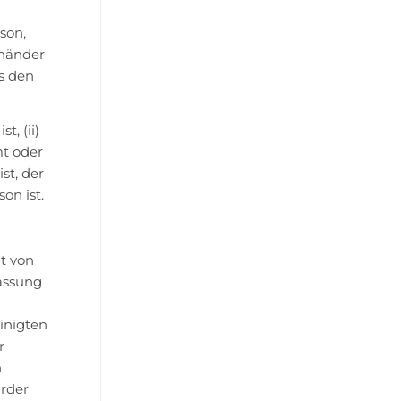
son,
uhänder
s den
, (ii)
mt oder
st, der
on ist.
t von
Fassung
inigten
r
n
Order