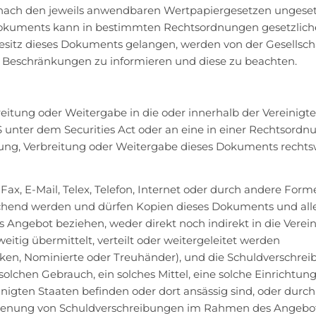
nach den jeweils anwendbaren Wertpapiergesetzen ungeset
 Dokuments kann in bestimmten Rechtsordnungen gesetzlic
Besitz dieses Dokuments gelangen, werden von der Gesellsch
e Beschränkungen zu informieren und diese zu beachten.
reitung oder Weitergabe in die oder innerhalb der Vereinigt
S unter dem Securities Act oder an eine in einer Rechtsordn
chung, Verbreitung oder Weitergabe dieses Dokuments rechts
Fax, E-Mail, Telex, Telefon, Internet oder durch andere Form
chend werden und dürfen Kopien dieses Dokuments und all
 Angebot beziehen, weder direkt noch indirekt in die Verei
itig übermittelt, verteilt oder weitergeleitet werden
nken, Nominierte oder Treuhänder), und die Schuldverschre
chen Gebrauch, ein solches Mittel, eine solche Einrichtun
inigten Staaten befinden oder dort ansässig sind, oder durch
dienung von Schuldverschreibungen im Rahmen des Angebot