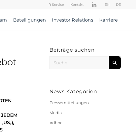
IR Service
Kontakt
EN
DE
eam
Beteiligungen
Investor Relations
Karriere
Beiträge suchen
ebot
News Kategorien
GTEN
Pressemitteilungen
Media
 JEDEM
R
„
US
„
)
,
Adhoc
S