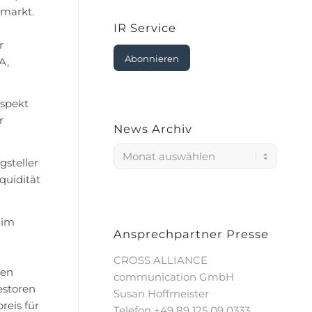
lmarkt.
IR Service
r
Abonnieren
A,
ospekt
r
News Archiv
gsteller
quidität
 im
Ansprechpartner Presse
CROSS ALLIANCE
ien
communication GmbH
estoren
Susan Hoffmeister
reis für
Telefon +49 89 125 09 0333