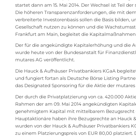
startet dann am 15. Mai 2014. Der Wechsel ist Teil d
Die höheren Transparenzanforderungen, die mit dem 
verbreiterte Investorenbasis sollen die Basis bilden,
Gesellschaft nutzen zu können und die Wachstumssto
Frankfurt am Main, begleitet die Kapitalmaßnahmen 
Der für die angekündigte Kapitalerhöhung und die A
wurde heute von der Bundesanstalt für Finanzdienstl
mutares AG veröffentlicht.
Die Hauck & Aufhäuser Privatbankiers KGaA begleitet 
und fungiert fortan als Deutsche Börse Listing Partn
das Designated Sponsoring für die Aktie der mutar
Der durch die Privatplatzierung von ca. 420.000 Akti
Rahmen der am 09. Mai 2014 angekündigten Kapitale
genehmigtem Kapital mit mittelbarem Bezugsrecht d
Hauptaktionäre haben ihre Bezugsrechte an Hauck & 
wurden von der Hauck & Aufhäuser Privatbankiers KG
zu einem Platzierungspreis von EUR 80,00 platziert. 