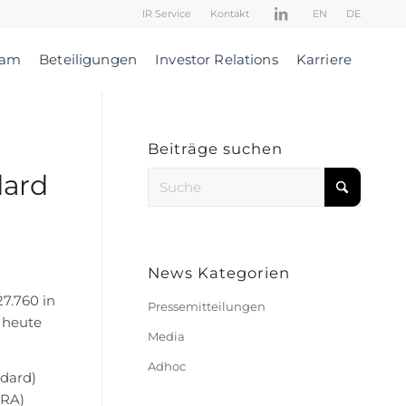
IR Service
Kontakt
EN
DE
eam
Beteiligungen
Investor Relations
Karriere
Beiträge suchen
dard
News Kategorien
7.760 in
Pressemitteilungen
 heute
Media
Adhoc
ndard)
TRA)