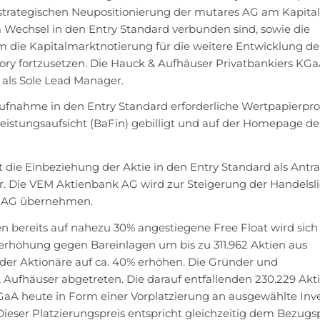
er strategischen Neupositionierung der mutares AG am Kapita
Wechsel in den Entry Standard verbunden sind, sowie die
 um die Kapitalmarktnotierung für die weitere Entwicklung de
ry fortzusetzen. Die Hauck & Aufhäuser Privatbankiers KGa
als Sole Lead Manager.
ufnahme in den Entry Standard erforderliche Wertpapierpr
eistungsaufsicht (BaFin) gebilligt und auf der Homepage de
die Einbeziehung der Aktie in den Entry Standard als Antra
er. Die VEM Aktienbank AG wird zur Steigerung der Handelsli
es AG übernehmen.
en bereits auf nahezu 30% angestiegene Free Float wird sich
rhöhung gegen Bareinlagen um bis zu 311.962 Aktien aus
er Aktionäre auf ca. 40% erhöhen. Die Gründer und
Aufhäuser abgetreten. Die darauf entfallenden 230.229 Akt
aA heute in Form einer Vorplatzierung an ausgewählte Inv
Dieser Platzierungspreis entspricht gleichzeitig dem Bezugsp