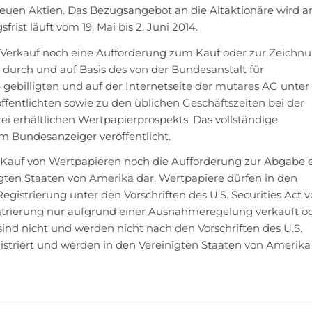
en Aktien. Das Bezugsangebot an die Altaktionäre wird am
rist läuft vom 19. Mai bis 2. Juni 2014.
m Verkauf noch eine Aufforderung zum Kauf oder zur Zeichn
 durch und auf Basis des von der Bundesanstalt für
4 gebilligten und auf der Internetseite der mutares AG unter
ffentlichten sowie zu den üblichen Geschäftszeiten bei der
ei erhältlichen Wertpapierprospekts. Das vollständige
im Bundesanzeiger veröffentlicht.
m Kauf von Wertpapieren noch die Aufforderung zur Abgabe 
ten Staaten von Amerika dar. Wertpapiere dürfen in den
gistrierung unter den Vorschriften des U.S. Securities Act v
gistrierung nur aufgrund einer Ausnahmeregelung verkauft 
nd nicht und werden nicht nach den Vorschriften des U.S.
registriert und werden in den Vereinigten Staaten von Amerik