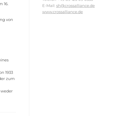
 16.
E-Mail:
sh@crossalliance.de
www.crossalliance.de
ung von
eines
on 1933
oder zum
a weder