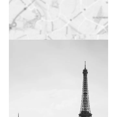
Karten wurden vom
Besucher auf dieser
Webseite
deaktiviert. Klicken
Sie hier, um die
Karte in einem
neuen Fenster zu