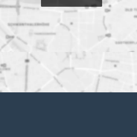
Karten wurden vom
Besucher auf dieser
Webseite
deaktiviert. Klicken
Sie hier, um die