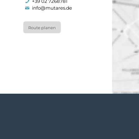
+39 02 7268781
info@mutares.de
Route planen